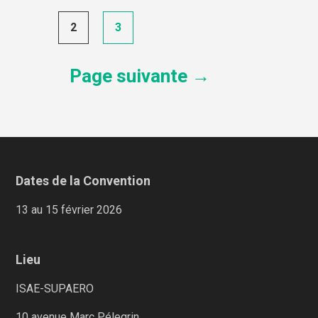
des
articles
2
3
Page suivante →
Dates de la Convention
13 au 15 février 2026
Lieu
ISAE-SUPAERO
10 avenue Marc Pélegrin