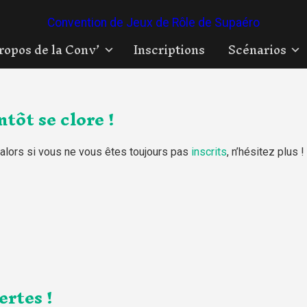
Convention de Jeux de Rôle de Supaéro
ropos de la Conv’
Inscriptions
Scénarios
tôt se clore !
, alors si vous ne vous êtes toujours pas
inscrits
, n’hésitez plus !
ertes !