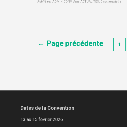
Publié par
ADMIN CONV
dans
ACTUALITÉS
,
0 commentaire
Navigation
← Page précédente
1
des
articles
Dates de la Convention
13 au 15 février 2026