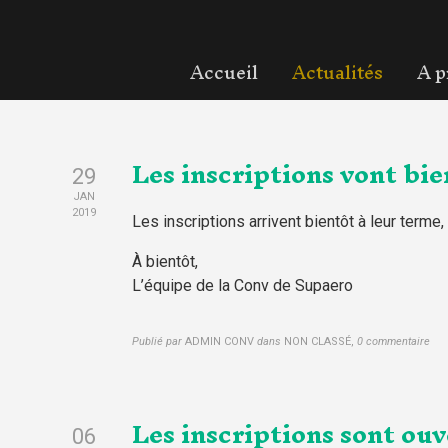
Accueil
Actualités
A p
Les inscriptions vont bien
29
JAN
2019
Les inscriptions arrivent bientôt à leur terme
À bientôt,
L’équipe de la Conv de Supaero
Publié par
ADMIN CONV
dans
NON CLASSÉ
,
0 commentaire
Les inscriptions sont ouv
06